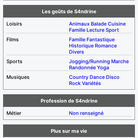
Les goûts de S4ndrine
Loisirs
Animaux
Balade
Cuisine
Famille
Lecture
Sport
Films
Famille
Fantastique
Historique
Romance
Divers
Sports
Jogging/Running
Marche
Randonnée
Yoga
Musiques
Country
Dance
Disco
Rock
Variétés
Profession de S4ndrine
Métier
Non renseigné
Plus sur ma vie