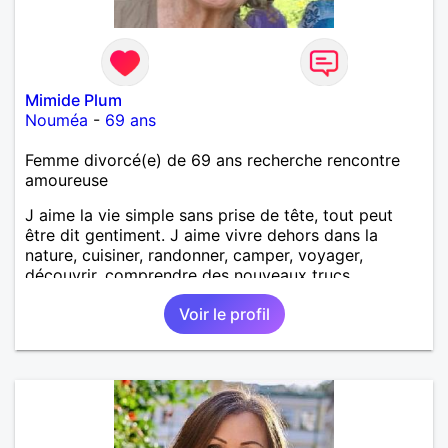
Mimide Plum
Nouméa
-
69 ans
Femme divorcé(e) de 69 ans recherche rencontre
amoureuse
J aime la vie simple sans prise de tête, tout peut
être dit gentiment. J aime vivre dehors dans la
nature, cuisiner, randonner, camper, voyager,
découvrir, comprendre des nouveaux trucs
techniques et sur la vie des êtres vivants. J aime
Voir le profil
danser, faire la fête. Je ne bois pratiquement pas d
alcool, je fume rarement, je ris souvent. Je cherche
un vrai amoureux pour continuer à profiter de la vie
mais à deux. Je peux tout faire toute seule, mais j
en ai marre je veux partagé et rigoler