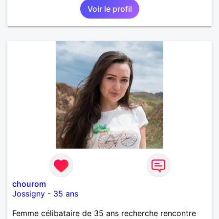
Voir le profil
chourom
Jossigny
-
35 ans
Femme célibataire de 35 ans recherche rencontre