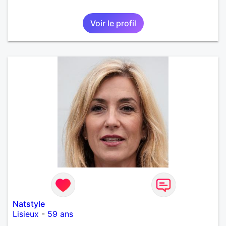
Voir le profil
Natstyle
Lisieux
-
59 ans