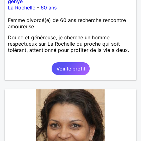
genye
La Rochelle
-
60 ans
Femme divorcé(e) de 60 ans recherche rencontre
amoureuse
Douce et généreuse, je cherche un homme
respectueux sur La Rochelle ou proche qui soit
tolérant, attentionné pour profiter de la vie à deux.
Voir le profil