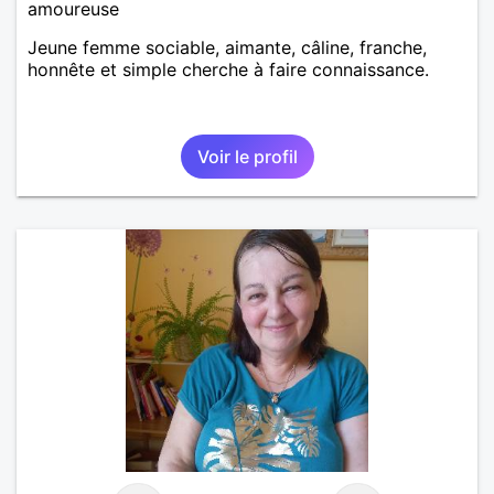
amoureuse
Jeune femme sociable, aimante, câline, franche,
honnête et simple cherche à faire connaissance.
Voir le profil