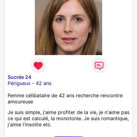
Sucrée 24
Périgueux
-
42 ans
Femme célibataire de 42 ans recherche rencontre
amoureuse
Je suis simple, j'aime profiter de la vie, je n'aime pas
ce qui est calculé, la monotonie. Je suis romantique,
j'aime l'insolite etc.