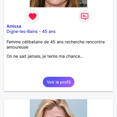
Amissa
Digne-les-Bains
-
45 ans
Femme célibataire de 45 ans recherche rencontre
amoureuse
On ne sait jamais, je tente ma chance...
Voir le profil