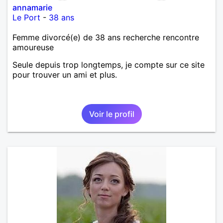
annamarie
Le Port
-
38 ans
Femme divorcé(e) de 38 ans recherche rencontre
amoureuse
Seule depuis trop longtemps, je compte sur ce site
pour trouver un ami et plus.
Voir le profil