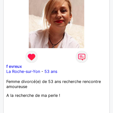
f evreux
La Roche-sur-Yon
-
53 ans
Femme divorcé(e) de 53 ans recherche rencontre
amoureuse
A la recherche de ma perle !