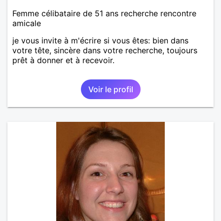
Femme célibataire de 51 ans recherche rencontre
amicale
je vous invite à m'écrire si vous êtes: bien dans
votre tête, sincère dans votre recherche, toujours
prêt à donner et à recevoir.
Voir le profil