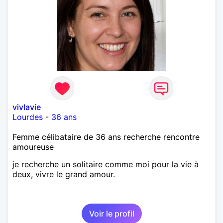
vivlavie
Lourdes
-
36 ans
Femme célibataire de 36 ans recherche rencontre
amoureuse
je recherche un solitaire comme moi pour la vie à
deux, vivre le grand amour.
Voir le profil