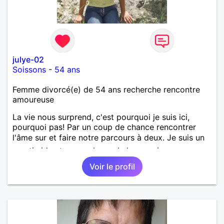
julye-02
Soissons
-
54 ans
Femme divorcé(e) de 54 ans recherche rencontre
amoureuse
La vie nous surprend, c'est pourquoi je suis ici,
pourquoi pas! Par un coup de chance rencontrer
l'âme sur et faire notre parcours à deux. Je suis un
peu timide et un peu bavarde lorsque je me sens
bien. J'attends de vos nouvelles.
Voir le profil