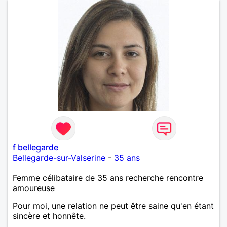
f bellegarde
Bellegarde-sur-Valserine
-
35 ans
Femme célibataire de 35 ans recherche rencontre
amoureuse
Pour moi, une relation ne peut être saine qu'en étant
sincère et honnête.