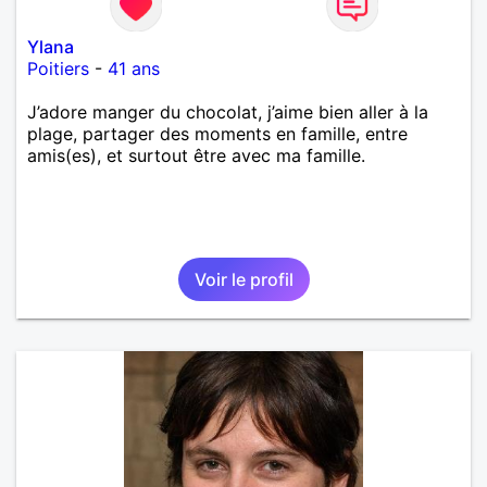
Ylana
Poitiers
-
41 ans
J’adore manger du chocolat, j’aime bien aller à la
plage, partager des moments en famille, entre
amis(es), et surtout être avec ma famille.
Voir le profil