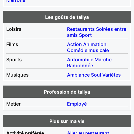
Les goûts de tallya
Loisirs
Restaurants
Soirées entre
amis
Sport
Films
Action
Animation
Comédie musicale
Sports
Automobile
Marche
Randonnée
Musiques
Ambiance
Soul
Variétés
Profession de tallya
Métier
Employé
Plus sur ma vie
Activité préférée
Aller au restaurant