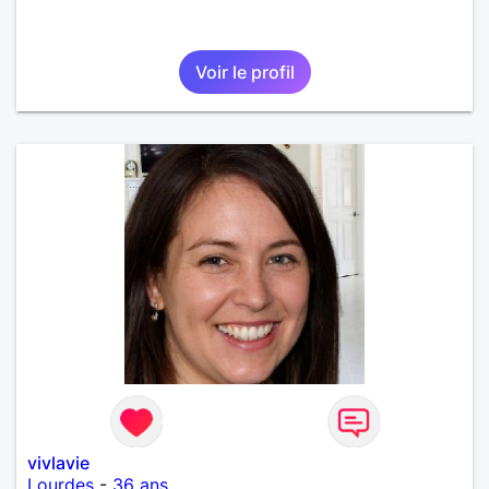
Voir le profil
vivlavie
Lourdes
-
36 ans