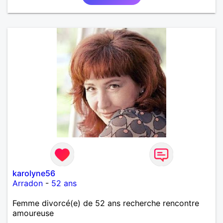
karolyne56
Arradon
-
52 ans
Femme divorcé(e) de 52 ans recherche rencontre
amoureuse