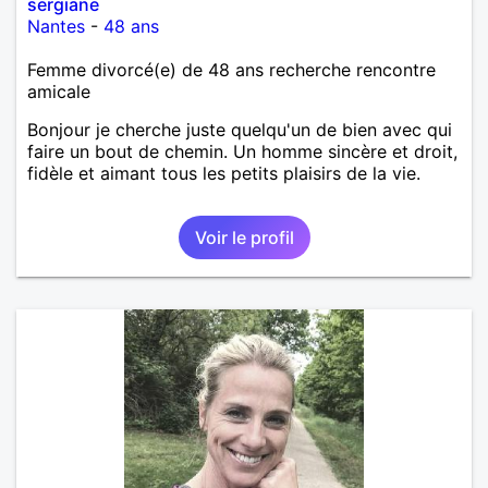
sergiane
Nantes
-
48 ans
Femme divorcé(e) de 48 ans recherche rencontre
amicale
Bonjour je cherche juste quelqu'un de bien avec qui
faire un bout de chemin. Un homme sincère et droit,
fidèle et aimant tous les petits plaisirs de la vie.
Voir le profil