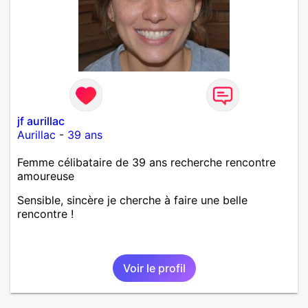
jf aurillac
Aurillac
-
39 ans
Femme célibataire de 39 ans recherche rencontre
amoureuse
Sensible, sincère je cherche à faire une belle
rencontre !
Voir le profil