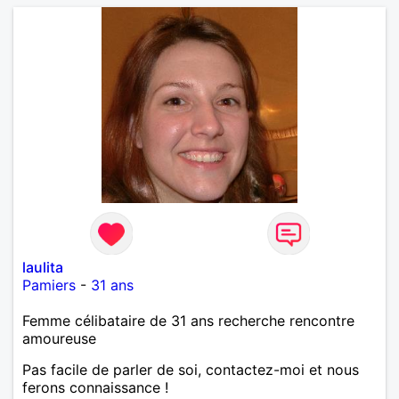
laulita
Pamiers
-
31 ans
Femme célibataire de 31 ans recherche rencontre
amoureuse
Pas facile de parler de soi, contactez-moi et nous
ferons connaissance !