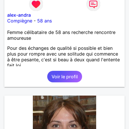
alex-andra
Compiègne
-
58 ans
Femme célibataire de 58 ans recherche rencontre
amoureuse
Pour des échanges de qualité si possible et bien
plus pour rompre avec une solitude qui commence
à être pesante, c'est si beau à deux quand l'entente
fait loi.
Voir le profil