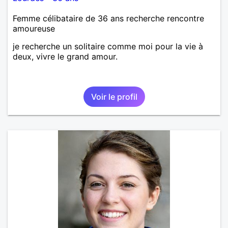
Femme célibataire de 36 ans recherche rencontre
amoureuse
je recherche un solitaire comme moi pour la vie à
deux, vivre le grand amour.
Voir le profil