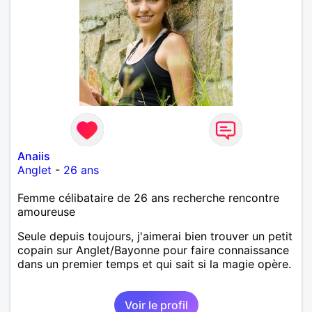
Anaiis
Anglet
-
26 ans
Femme célibataire de 26 ans recherche rencontre
amoureuse
Seule depuis toujours, j'aimerai bien trouver un petit
copain sur Anglet/Bayonne pour faire connaissance
dans un premier temps et qui sait si la magie opère.
Voir le profil