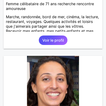
Femme célibataire de 71 ans recherche rencontre
amoureuse
Marche, randonnée, bord de mer, cinéma, la lecture,
restaurant, voyages. Quelques activités et loisirs
que j'aimerais partager ainsi que les vôtres.
Recevoir mes enfants, mes petits-enfants et mes
amis. Bénévolat auprès des enfants à l’école, pour le
Voir le profil
cinéma indépendant... Se rencontrer, être à l’écoute,
échanger avec une personne de confiance, pour une
vie de partage, de tendresse. Les voyages et où
randonnées en France ou à l'étranger à deux en
dehors des sentiers battus me raviraient. Je
m'engage à répondre à votre message. Au plaisir de
vous lire.