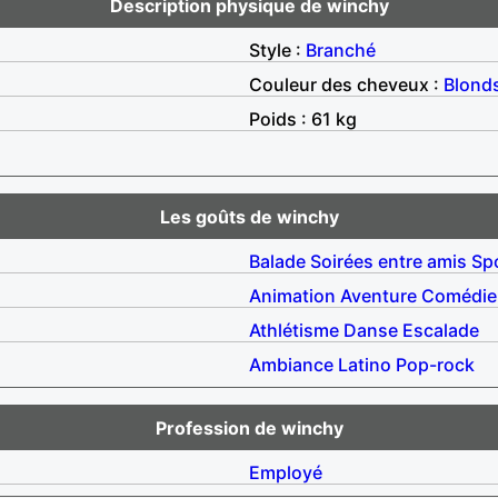
Description physique de winchy
Style :
Branché
Couleur des cheveux :
Blond
Poids : 61 kg
Les goûts de winchy
Balade
Soirées entre amis
Sp
Animation
Aventure
Comédie
Athlétisme
Danse
Escalade
Ambiance
Latino
Pop-rock
Profession de winchy
Employé