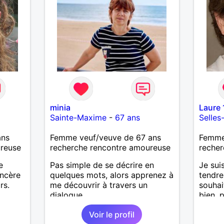
minia
Laure
Sainte-Maxime
-
67 ans
Selles
ans
Femme veuf/veuve de 67 ans
Femme
ureuse
recherche rencontre amoureuse
recher
e
Pas simple de se décrire en
Je sui
incère
quelques mots, alors apprenez à
tendre
rs.
me découvrir à travers un
souhai
dialogue.
bien, 
site, 
Voir le profil