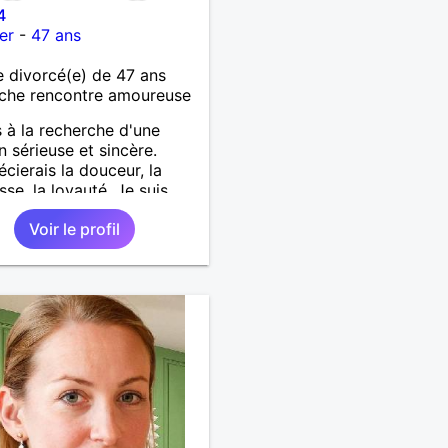
4
er
-
47 ans
divorcé(e) de 47 ans
che rencontre amoureuse
s à la recherche d'une
on sérieuse et sincère.
écierais la douceur, la
sse, la loyauté. Je suis
ique.
Voir le profil