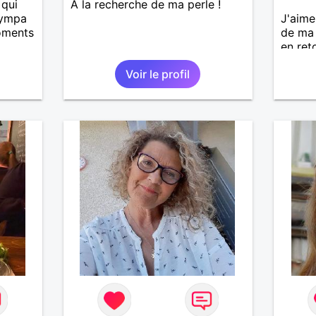
 qui
A la recherche de ma perle !
sympa
J'aime
oments
de ma 
en ret
douceu
Voir le profil
trop e