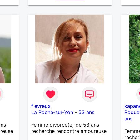
f evreux
kapan
La Roche-sur-Yon
-
53 ans
Roque
ans
ans
Femme divorcé(e) de 53 ans
ureuse
recherche rencontre amoureuse
Femme 
recher