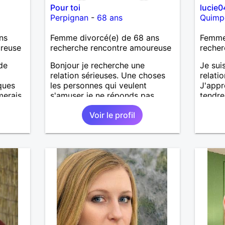
Pour toi
lucie0
Perpignan
-
68 ans
Quimp
ns
Femme divorcé(e) de 68 ans
Femme 
ureuse
recherche rencontre amoureuse
recher
de
Bonjour je recherche une
Je sui
relation sérieuses. Une choses
relati
ques
les personnes qui veulent
J'appr
imerais
s'amuser je ne réponds pas....
tendre
es.
dynam
Voir le profil
s
.
nts à
er,
avec
e,
de
 où
à
rs des