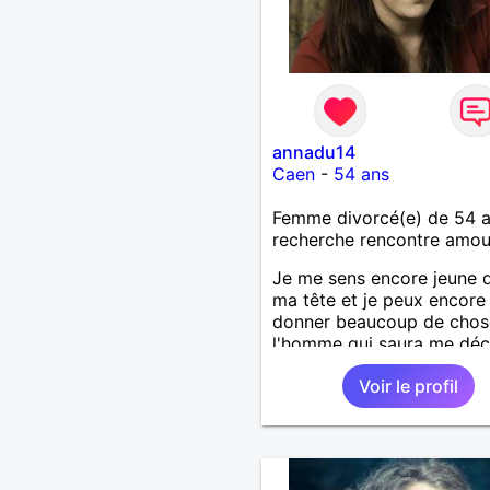
sentiers battus me raviraie
m'engage à répondre à vo
message. Au plaisir de vous
annadu14
Caen
-
54 ans
Femme divorcé(e) de 54 
recherche rencontre amo
Je me sens encore jeune 
ma tête et je peux encore
donner beaucoup de chos
l'homme qui saura me déco
Voir le profil