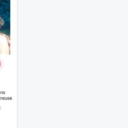
ans
ureuse
x