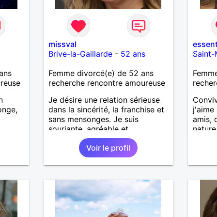
missval
essent
Brive-la-Gaillarde
-
52 ans
Saint-
ans
Femme divorcé(e) de 52 ans
Femme
ureuse
recherche rencontre amoureuse
recher
n
Je désire une relation sérieuse
Conviv
onge,
dans la sincérité, la franchise et
j'aime
sans mensonges. Je suis
amis, d
souriante, agréable et
nature
respectueuse tout en désirant
de Sai
Voir le profil
passer de bons moments de
complicité avec un homme
voulant aller dans la même
direction que moi.