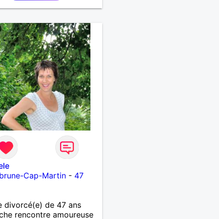
ele
brune-Cap-Martin
-
47
divorcé(e) de 47 ans
che rencontre amoureuse