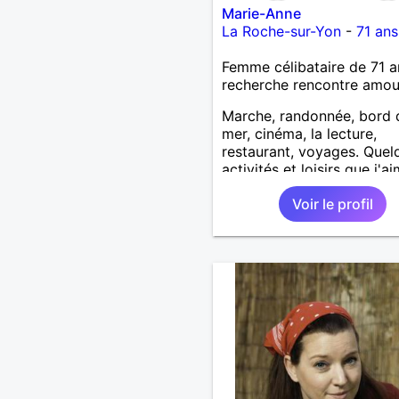
Marie-Anne
La Roche-sur-Yon
-
71 ans
Femme célibataire de 71 a
recherche rencontre amo
Marche, randonnée, bord 
mer, cinéma, la lecture,
restaurant, voyages. Quel
activités et loisirs que j'a
partager ainsi que les vôtr
Voir le profil
Recevoir mes enfants, me
petits-enfants et mes amis
Bénévolat auprès des enfa
l’école, pour le cinéma
indépendant... Se rencontr
être à l’écoute, échanger 
une personne de confianc
pour une vie de partage, 
tendresse. Les voyages et
randonnées en France ou 
l'étranger à deux en deho