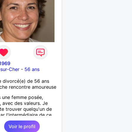
 1969
-sur-Cher
-
56 ans
 divorcé(e) de 56 ans
che rencontre amoureuse
s une femme posée,
, avec des valeurs. Je
te trouver quelqu'un de
par l'intermédiaire de ce
pour une relation sérieuse.
Voir le profil