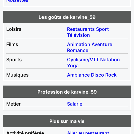
Les goûts de karvine_59
Loisirs
Restaurants
Sport
Télévision
Films
Animation
Aventure
Romance
Sports
Cyclisme/VTT
Natation
Yoga
Musiques
Ambiance
Disco
Rock
Profession de karvine_59
Métier
Salarié
Plus sur ma vie
Activité préférée
Aller au restaurant