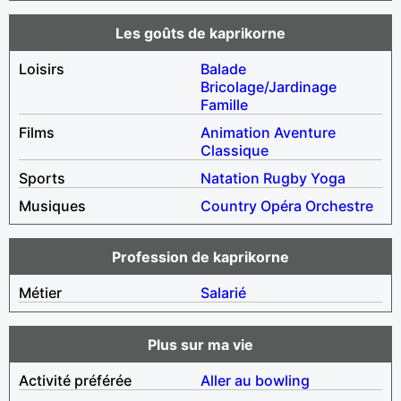
Les goûts de kaprikorne
Loisirs
Balade
Bricolage/Jardinage
Famille
Films
Animation
Aventure
Classique
Sports
Natation
Rugby
Yoga
Musiques
Country
Opéra
Orchestre
Profession de kaprikorne
Métier
Salarié
Plus sur ma vie
Activité préférée
Aller au bowling