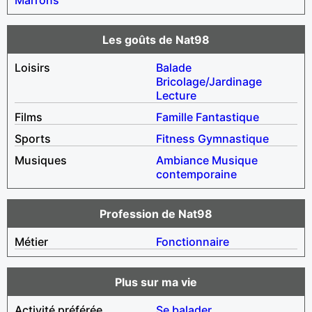
Les goûts de Nat98
Loisirs
Balade
Bricolage/Jardinage
Lecture
Films
Famille
Fantastique
Sports
Fitness
Gymnastique
Musiques
Ambiance
Musique
contemporaine
Profession de Nat98
Métier
Fonctionnaire
Plus sur ma vie
Activité préférée
Se balader