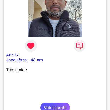
Al1977
Jonquières
-
48 ans
Très timide
Voir le profil