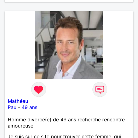
au point de vue physique qu'intellectuel. La région
est un haut lieu des églises, chapelles et prieurés de
style Roman qu'il est agréable de contempler en
agréable compagnie.
Mathéau
Pau
-
49 ans
Homme divorcé(e) de 49 ans recherche rencontre
amoureuse
Je suis sur ce site pour trouver cette femme, qui