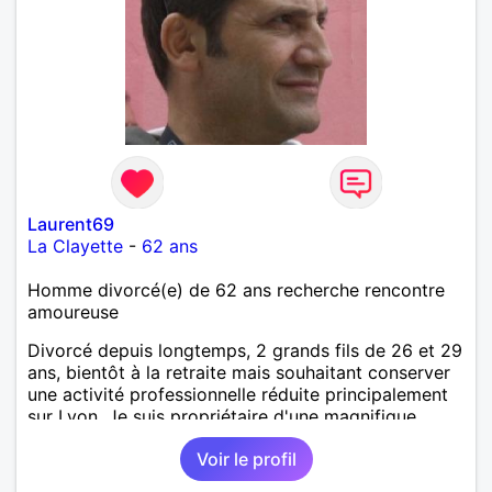
Laurent69
La Clayette
-
62 ans
Homme divorcé(e) de 62 ans recherche rencontre
amoureuse
Divorcé depuis longtemps, 2 grands fils de 26 et 29
ans, bientôt à la retraite mais souhaitant conserver
une activité professionnelle réduite principalement
sur Lyon. Je suis propriétaire d'une magnifique
maison proche de La Clayette (71) dans laquelle
Voir le profil
j'espère pouvoir maintenant passer plus de temps et
avoir le plaisir de recevoir une femme aimable tant