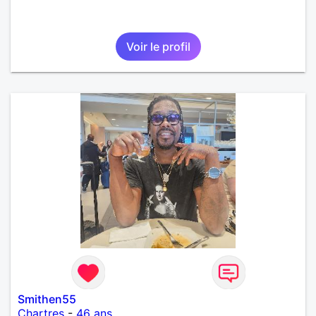
Voir le profil
Smithen55
Chartres
-
46 ans