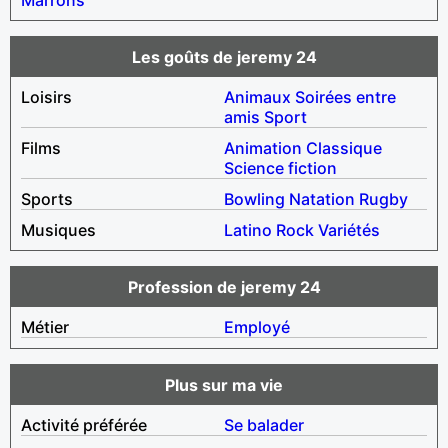
Les goûts de jeremy 24
Loisirs
Animaux
Soirées entre
amis
Sport
Films
Animation
Classique
Science fiction
Sports
Bowling
Natation
Rugby
Musiques
Latino
Rock
Variétés
Profession de jeremy 24
Métier
Employé
Plus sur ma vie
Activité préférée
Se balader