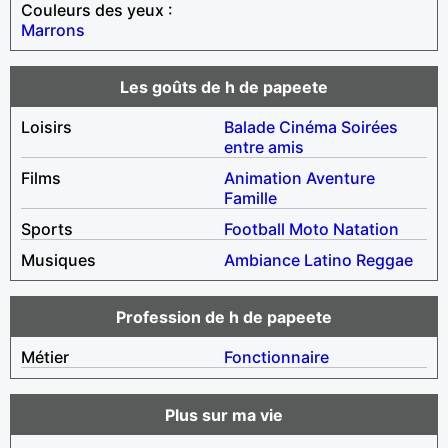
Couleurs des yeux :
Marrons
Les goûts de h de papeete
Loisirs
Balade
Cinéma
Soirées
entre amis
Films
Animation
Aventure
Famille
Sports
Football
Moto
Natation
Musiques
Ambiance
Latino
Reggae
Profession de h de papeete
Métier
Fonctionnaire
Plus sur ma vie