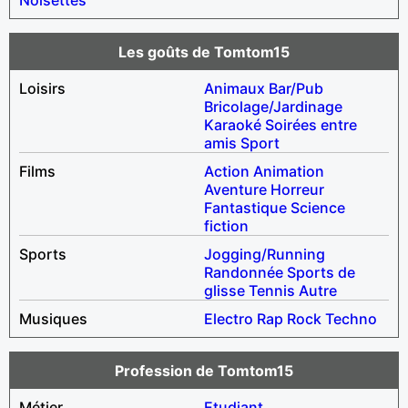
Les goûts de Tomtom15
Loisirs
Animaux
Bar/Pub
Bricolage/Jardinage
Karaoké
Soirées entre
amis
Sport
Films
Action
Animation
Aventure
Horreur
Fantastique
Science
fiction
Sports
Jogging/Running
Randonnée
Sports de
glisse
Tennis
Autre
Musiques
Electro
Rap
Rock
Techno
Profession de Tomtom15
Métier
Etudiant