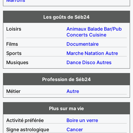
Les goûts de Séb24
Loisirs
Animaux
Balade
Bar/Pub
Concerts
Cuisine
Films
Documentaire
Sports
Marche
Natation
Autre
Musiques
Dance
Disco
Autres
Profession de Séb24
Métier
Autre
Plus sur ma vie
Activité préférée
Boire un verre
Signe astrologique
Cancer