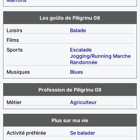
Les goûts de Piligrinu 08
Loisirs
Balade
Films
Sports
Escalade
Jogging/Running
Marche
Randonnée
Musiques
Blues
Profession de Piligrinu 08
Métier
Agriculteur
Plus sur ma vie
Activité préférée
Se balader