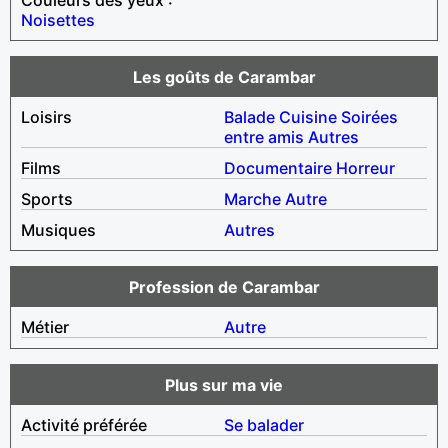
Noisettes
Les goûts de Carambar
Loisirs
Balade
Cuisine
Soirées
entre amis
Autres
Films
Documentaire
Horreur
Sports
Marche
Autre
Musiques
Autres
Profession de Carambar
Métier
Autre
Plus sur ma vie
Activité préférée
Se balader