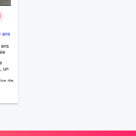
 ans
 ans
ale
a
, un
ire de