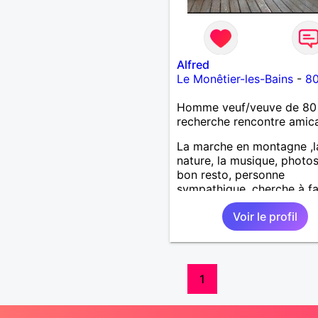
Alfred
Le Monêtier-les-Bains
-
80
Homme veuf/veuve de 80
recherche rencontre amic
La marche en montagne ,l
nature, la musique, photos
bon resto, personne
sympathique, cherche à fa
nouvelles connaissances .
Voir le profil
1