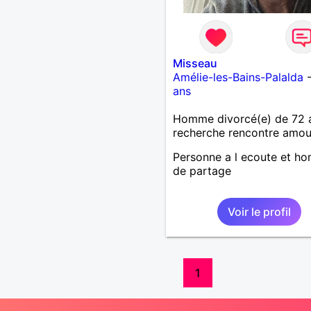
Misseau
Amélie-les-Bains-Palalda
ans
Homme divorcé(e) de 72 
recherche rencontre amo
Personne a l ecoute et h
de partage
Voir le profil
1