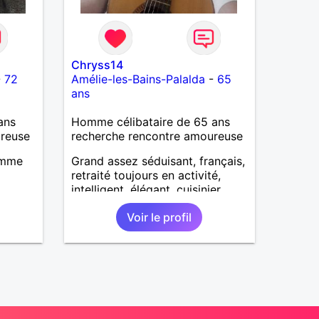
Chryss14
-
72
Amélie-les-Bains-Palalda
-
65
ans
ans
Homme célibataire de 65 ans
ureuse
recherche rencontre amoureuse
omme
Grand assez séduisant, français,
retraité toujours en activité,
intelligent, élégant, cuisinier,
aimant les animaux, aimant le
Voir le profil
silence 🤫