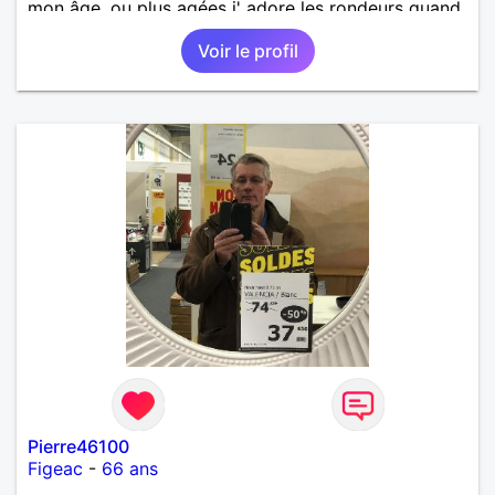
mon âge, ou plus agées j' adore les rondeurs quand
elles sont mises en valeur,pour aventure suivie, se
Voir le profil
voir chez moi, se voir régulièrement si on le désire
tous les deux, une relation simple, sans engagement
le temps qu' on le souhaite
Pierre46100
Figeac
-
66 ans