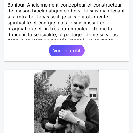
Bonjour, Anciennement concepteur et constructeur
de maison bioclimatique en bois. Je suis maintenant
à la retraite. Je vis seul, je suis plutôt orienté
spiritualité et énergie mais je suis aussi très
pragmatique et un très bon bricoleur. J’aime la
douceur, la sensualité, le partage . Je ne suis pas
dans le courant de pensée imposé. Je souhaite
rencontrer une personne pour partager,
Voir le profil
expérimenté, découvrir ensemble et se soutenir
mutuellement pour devenir le meilleur de soi-même
et rayonner l'amour. Je vis actuellement dans le Lot
mais je compte m'installer à nouveau à l'ile de la
Réunion avant la fin 2026. Pierre