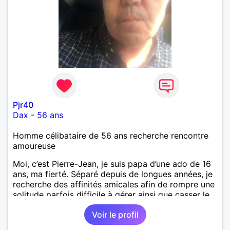
Pjr40
Dax
-
56 ans
Homme célibataire de 56 ans recherche rencontre
amoureuse
Moi, c’est Pierre-Jean, je suis papa d’une ado de 16
ans, ma fierté. Séparé depuis de longues années, je
recherche des affinités amicales afin de rompre une
solitude parfois difficile à gérer ainsi que casser le
vague à l’âme. L’amitié reste extrêmement
Voir le profil
importante à mes yeux mais peut se décliner en des
sentiments plus puissants. « Le temps fera son