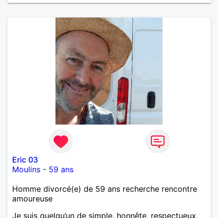
œuvre » disait Arthur Schopenhauer, philosophe
allemand que j’adore. J’aime discuter sans pour
autant être trop locace. Je suis bourré de qualités
avec très peu de défauts. Je suis altruiste,
bienveillant, empathique, attentionné, honnête,
respectueux, doux de caractère et compréhensif : je
laisse « glisser » beaucoup de choses. Mais ne vous
m’éprenez pas Mesdames, si une personne que
j’aime me trahit une fois, il n’y aura pas de seconde
chance et je l’effacerai à « vitam eternam ».
Néanmoins, je suis un tout petit peu maniaque ainsi
qu’impatient. J’essaye de faire des efforts. Rien de
bien dramatique ! Du moins je le pense……Je suis un
homme facile à vivre. À vous si vous le souhaitez,
d’apprendre à me connaître davantage. J’en serai
ravi….A très bientôt je l’espère.
Eric 03
Moulins
-
59 ans
Homme divorcé(e) de 59 ans recherche rencontre
amoureuse
Je suis quelqu’un de simple, honnête, respectueux,