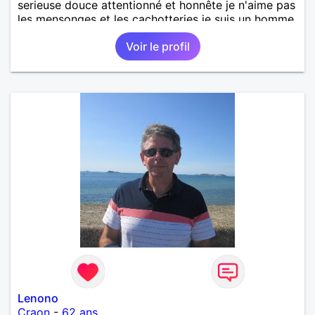
serieuse douce attentionné et honnête je n'aime pas
les mensonges et les cachotteries je suis un homme
sensible doux câlin et franc. PS je n'habite pas à
Voir le profil
Marseille mes fans de l'équipe de l'OM je suis du
département de la Nièvre 58
Lenono
Craon
-
62 ans