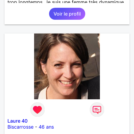
trop longtemps. Je suis une femme très dynamique,
droite, franche, généreuse, très sensible, câline,
Voir le profil
j'adore les diners en amoureux avec musique, le
cinéma, les promenades, la mer, la plage, et les
jolies choses en général.
Laure 40
Biscarrosse
-
46 ans