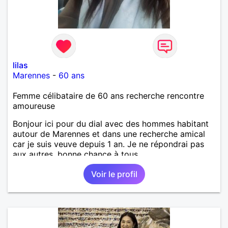
lilas
Marennes
-
60 ans
Femme célibataire de 60 ans recherche rencontre
amoureuse
Bonjour ici pour du dial avec des hommes habitant
autour de Marennes et dans une recherche amical
car je suis veuve depuis 1 an. Je ne répondrai pas
aux autres, bonne chance à tous.
Voir le profil