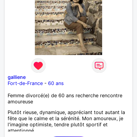
galliene
Fort-de-France
-
60 ans
Femme divorcé(e) de 60 ans recherche rencontre
amoureuse
Plutôt rieuse, dynamique, appréciant tout autant la
fête que le calme et la sérénité. Mon amoureux, je
l'imagine optimiste, tendre plutôt sportif et
attentionné.