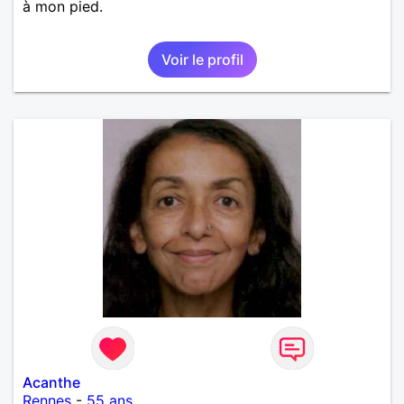
à mon pied.
Voir le profil
Acanthe
Rennes
-
55 ans