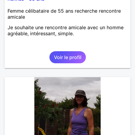
Femme célibataire de 55 ans recherche rencontre
amicale
Je souhaite une rencontre amicale avec un homme
agréable, intéressant, simple.
Voir le profil