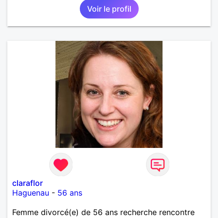
Voir le profil
claraflor
Haguenau
-
56 ans
Femme divorcé(e) de 56 ans recherche rencontre