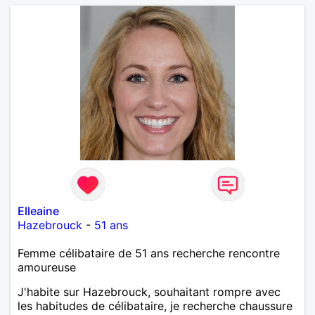
Elleaine
Hazebrouck
-
51 ans
Femme célibataire de 51 ans recherche rencontre
amoureuse
J'habite sur Hazebrouck, souhaitant rompre avec
les habitudes de célibataire, je recherche chaussure