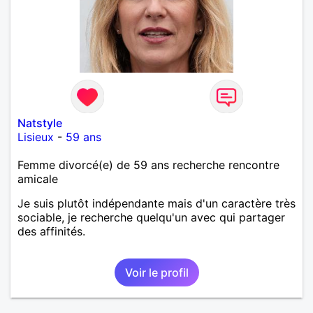
Natstyle
Lisieux
-
59 ans
Femme divorcé(e) de 59 ans recherche rencontre
amicale
Je suis plutôt indépendante mais d'un caractère très
sociable, je recherche quelqu'un avec qui partager
des affinités.
Voir le profil