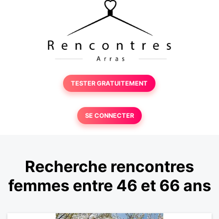
TESTER GRATUITEMENT
SE CONNECTER
Recherche rencontres
femmes entre 46 et 66 ans