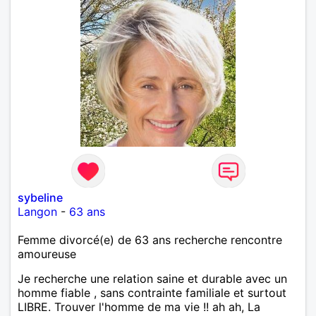
sybeline
Langon
-
63 ans
Femme divorcé(e) de 63 ans recherche rencontre
amoureuse
Je recherche une relation saine et durable avec un
homme fiable , sans contrainte familiale et surtout
LIBRE. Trouver l'homme de ma vie !! ah ah, La