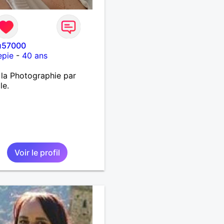
u57000
epie
-
40 ans
 la Photographie par
le.
Voir le profil