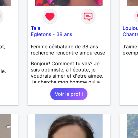
Tala
Loulo
Egletons
-
38 ans
Chant
at,
Femme célibataire de 38 ans
J’aime
recherche rencontre amoureuse
exemp
Bonjour! Comment tu vas? Je
suis optimiste, à l'écoute, je
le.
voudrais aimer et d'etre aimée.
Je cherche mon homme qui a
38-48 ans. Aussi en Correse en
Voir le profil
préférence ou dans son alentour
vu que je travaille en CDI et je
ne peux pas souvent voyager
loin. Merci. Bon chance à tout le
monde.