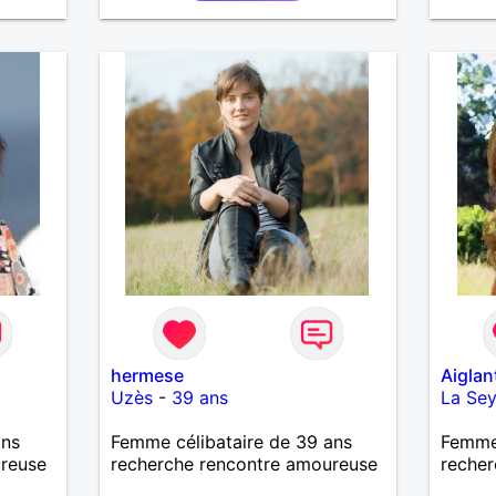
hermese
Aiglan
Uzès
-
39 ans
La Se
ans
Femme célibataire de 39 ans
Femme 
ureuse
recherche rencontre amoureuse
recher