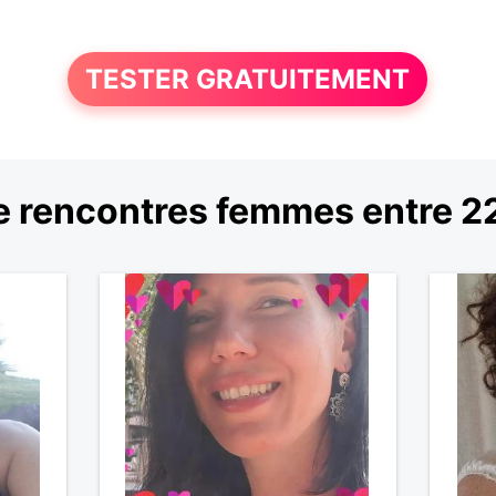
TESTER GRATUITEMENT
 rencontres femmes entre 22