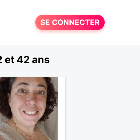
SE CONNECTER
 et 42 ans