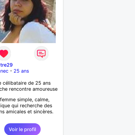
atre29
nnec
-
25 ans
célibataire de 25 ans
che rencontre amoureuse
femme simple, calme,
que qui recherche des
ons amicales et sincères.
Voir le profil