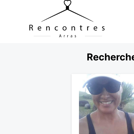
Recherche