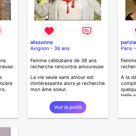
alissonne
parizi
Avignon
-
38 ans
Paris
ans
Femme célibataire de 38 ans
Femme 
ureuse
recherche rencontre amoureuse
recher
e
La vie seule sans amour est
A la d
incère
inintéressante alors je recherche
compli
rs.
mon âme soeur.
quelqu
belle 
Voir le profil