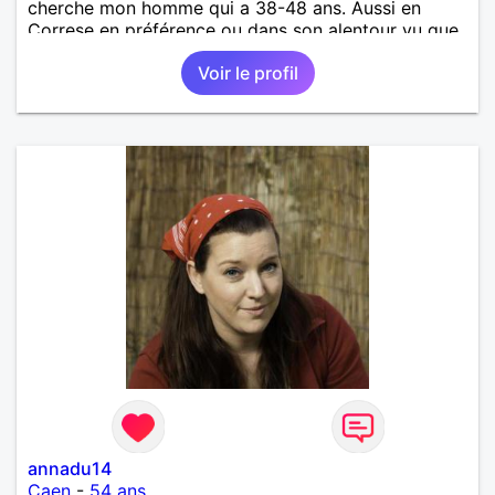
cherche mon homme qui a 38-48 ans. Aussi en
Correse en préférence ou dans son alentour vu que
je travaille en CDI et je ne peux pas souvent
Voir le profil
voyager loin. Merci. Bon chance à tout le monde.
annadu14
Caen
-
54 ans