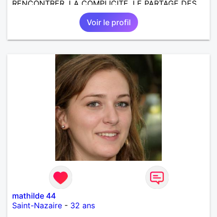
RENCONTRER, LA COMPLICITE, LE PARTAGE DES
BELLES CHOSES DE LA VIE : BALADES, VOYAGES
Voir le profil
EN FRANCE OU AILLEURS. ETRE A L ECOUTE DE L
AUTRE, ET LA VIE SERA PLUS BELLE
ENCORE.....................
mathilde 44
Saint-Nazaire
-
32 ans