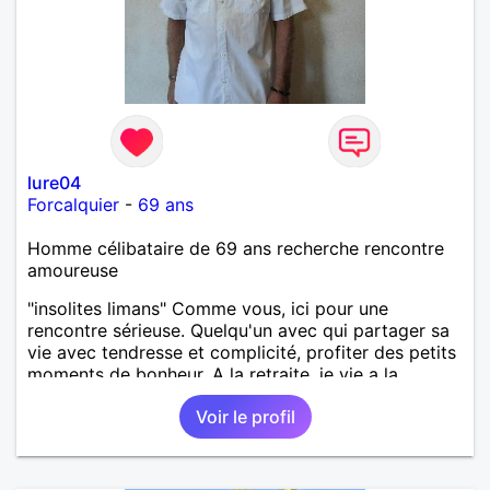
lure04
Forcalquier
-
69 ans
Homme célibataire de 69 ans recherche rencontre
amoureuse
"insolites limans" Comme vous, ici pour une
rencontre sérieuse. Quelqu'un avec qui partager sa
vie avec tendresse et complicité, profiter des petits
moments de bonheur. A la retraite, je vie a la
campagne, j'aime les voyages. Depuis quelques
Voir le profil
années, je pratique et donne des soins reiki.