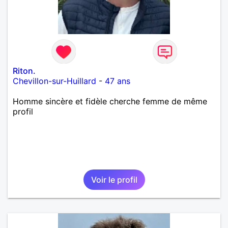
Riton.
Chevillon-sur-Huillard
-
47 ans
Homme sincère et fidèle cherche femme de même
profil
Voir le profil