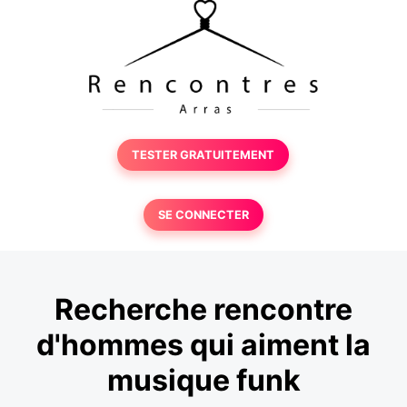
TESTER GRATUITEMENT
SE CONNECTER
Recherche rencontre
d'hommes qui aiment la
musique funk