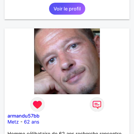
Voir le profil
armandu57bb
Metz
-
62 ans
Homme célibataire de 62 ans recherche rencontre