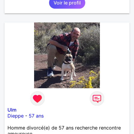
Voir le profil
Ulm
Dieppe
-
57 ans
Homme divorcé(e) de 57 ans recherche rencontre
amoureuse