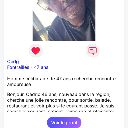
Cedg
Fontrailles
-
47 ans
Homme célibataire de 47 ans recherche rencontre
amoureuse
Bonjour, Cedric 46 ans, nouveau dans la région,
cherche une jolie rencontre, pour sortie, balade,
restaurant et voir plus si le courant passe. Je suis
sociable, souriant, patient, j’aime rire et plaisanter..
Voir le profil