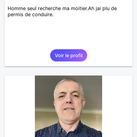
Homme seul recherche ma moitier.Ah jai plu de
permis de conduire.
Voir le profil