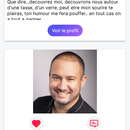
Que dire...decouvrez moi, decouvrons nous autour
d'une tasse, d'un verre, peut etre mon sourire te
plairas, ton humour me fera pouffer.. en tout cas on
a tout a gagner.
Voir le profil