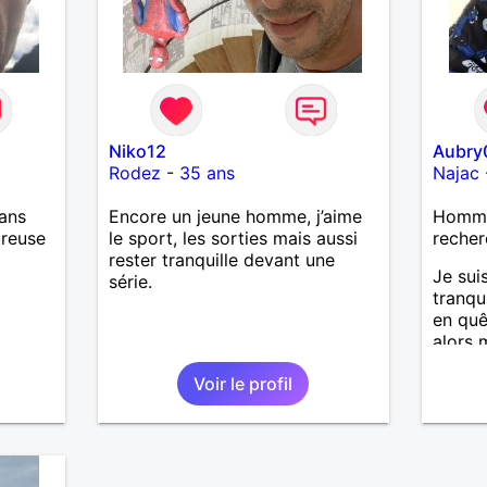
Niko12
Aubry
Rodez
-
35 ans
Najac
ans
Encore un jeune homme, j’aime
Homme
ureuse
le sport, les sorties mais aussi
recher
rester tranquille devant une
Je sui
série.
tranqu
en quê
alors 
surtou
Voir le profil
lire.