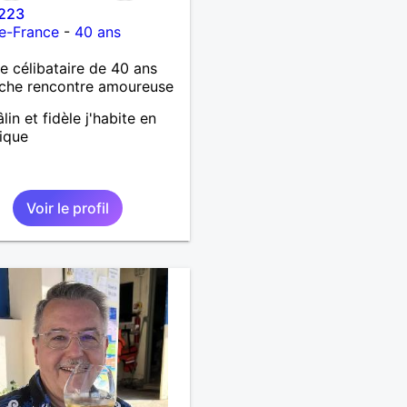
223
e-France
-
40 ans
célibataire de 40 ans
che rencontre amoureuse
lin et fidèle j'habite en
ique
Voir le profil