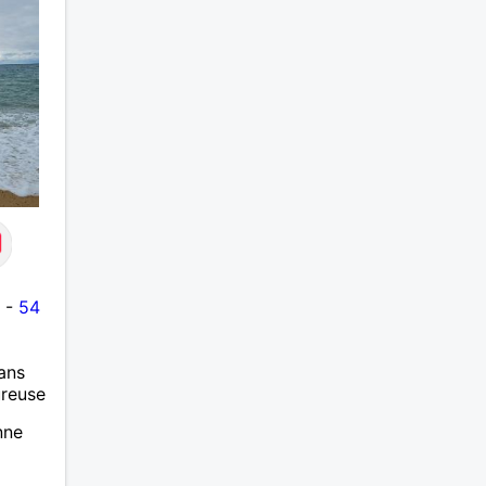
-
54
ans
ureuse
nne