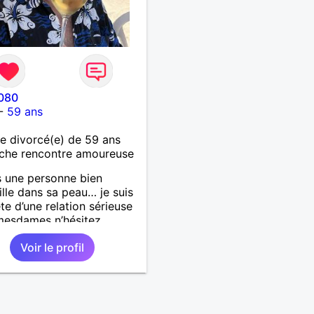
080
-
59 ans
 divorcé(e) de 59 ans
che rencontre amoureuse
s une personne bien
ille dans sa peau… je suis
te d’une relation sérieuse
mesdames n’hésitez
t pas ! Au plaisir de vous
Voir le profil