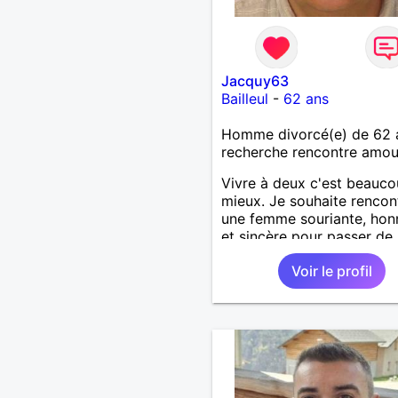
Jacquy63
Bailleul
-
62 ans
Homme divorcé(e) de 62 
recherche rencontre amo
Vivre à deux c'est beauc
mieux. Je souhaite rencon
une femme souriante, hon
et sincère pour passer de
moments, qui aime plaisan
Voir le profil
balader et partager, je le
souhaite, notre complicité
J'aime beaucoup les chant
de randonnée pour se défo
se relaxer, se détendre et
finalement prendre du bo
temps. C'est difficile de t
dire en quelques lignes. E