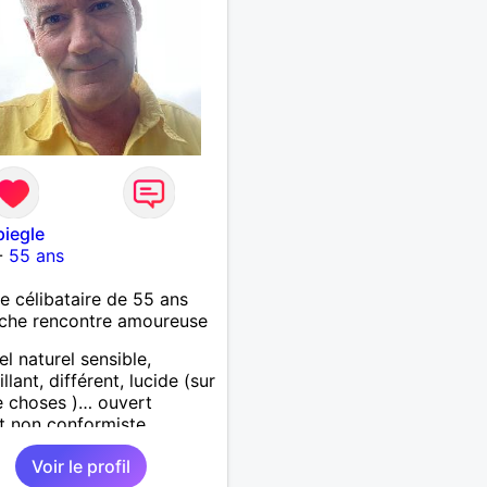
piegle
-
55 ans
célibataire de 55 ans
che rencontre amoureuse
el naturel sensible,
llant, différent, lucide (sur
 choses )… ouvert
it non conformiste.
che en l’autre un peu la
Voir le profil
chose…