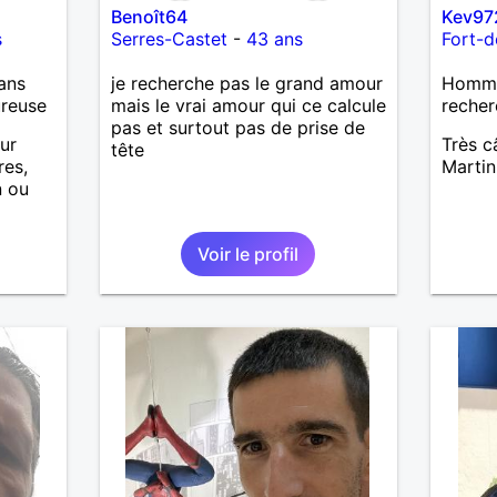
Benoît64
Kev97
s
Serres-Castet
-
43 ans
Fort-d
ans
je recherche pas le grand amour
Homme 
ureuse
mais le vrai amour qui ce calcule
recher
pas et surtout pas de prise de
our
Très câ
tête
res,
Martin
n ou
oses ,
Voir le profil
ier à
is