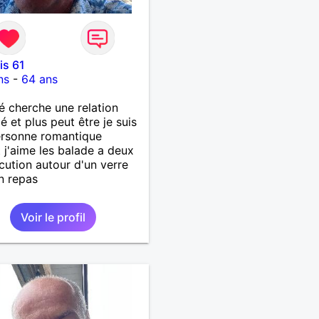
is 61
ns
-
64 ans
é cherche une relation
é et plus peut être je suis
ersonne romantique
 j'aime les balade a deux
scution autour d'un verre
n repas
Voir le profil