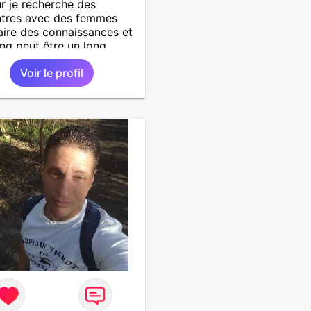
r je recherche des
ntres avec des femmes
aire des connaissances et
ling peut être un long
. Je laisse le destin nous
Voir le profil
. Je suis un homme simple
e et fidèle.