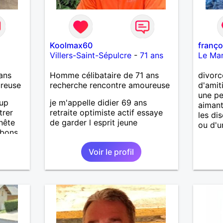
Koolmax60
franço
Villers-Saint-Sépulcre
-
71 ans
Le Ma
ans
Homme célibataire de 71 ans
divorc
ureuse
recherche rencontre amoureuse
d'amiti
une p
oup
je m'appelle didier 69 ans
aimant
trer
retraite optimiste actif essaye
les di
nête
de garder l esprit jeune
ou d'u
 bons
ter, se
Voir le profil
.
iers
uler,
n
out
n