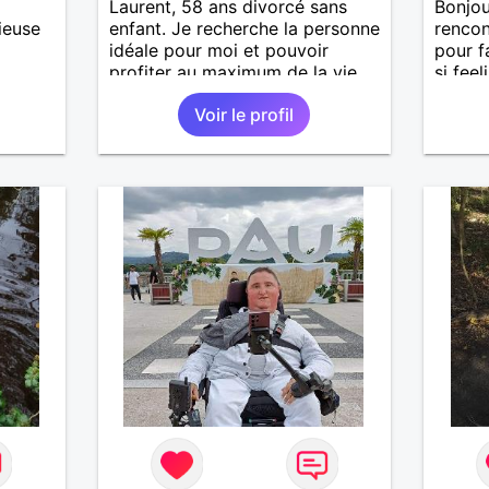
Laurent, 58 ans divorcé sans
Bonjou
ieuse
enfant. Je recherche la personne
renco
idéale pour moi et pouvoir
pour f
profiter au maximum de la vie
si fee
de couple
chemin
Voir le profil
guider
honnêt