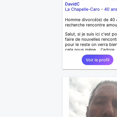
DavidC
La Chapelle-Caro
-
40 an
Homme divorcé(e) de 40 
recherche rencontre amo
Salut, si je suis ici c'est p
faire de nouvelles rencont
pour le reste on verra bie
cela nous mène . J'adore
découvrir de nouvelles ch
Voir le profil
alors si vous voulez m'init
l'une de vos activités je su
partant.