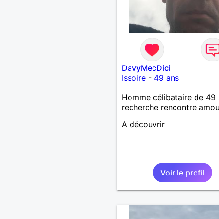
DavyMecDici
Issoire
-
49 ans
Homme célibataire de 49 
recherche rencontre amo
A découvrir
Voir le profil