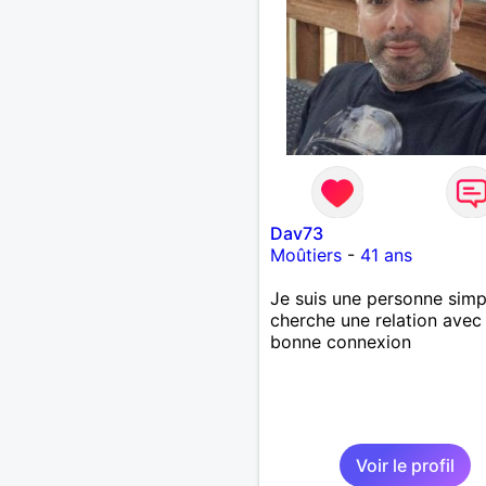
revanche, vous pouvez m
contacter pour avoir plus
d'informations. A bientôt
Dav73
Moûtiers
-
41 ans
Je suis une personne simp
cherche une relation avec
bonne connexion
Voir le profil