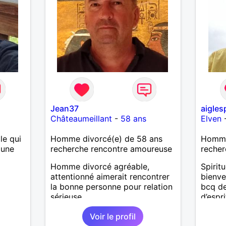
e
Jean37
aigles
Châteaumeillant
-
58 ans
Elven
le qui
Homme divorcé(e) de 58 ans
Homme 
 une
recherche rencontre amoureuse
recher
Homme divorcé agréable,
Spiritu
attentionné aimerait rencontrer
bienvei
la bonne personne pour relation
bcq de
sérieuse...
d’espr
Recher
Voir le profil
même 